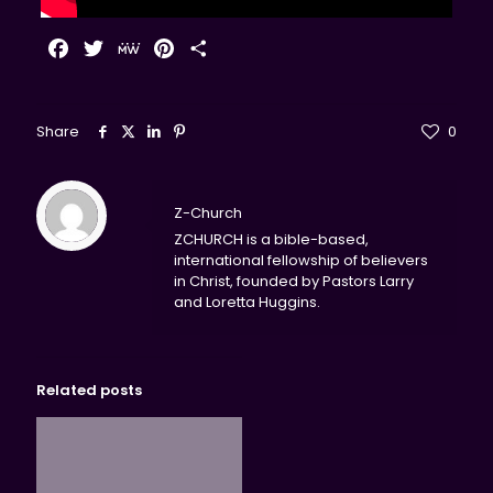
Facebook
Twitter
MeWe
Pinterest
Share
Share
0
Z-Church
ZCHURCH is a bible-based,
international fellowship of believers
in Christ, founded by Pastors Larry
and Loretta Huggins.
Related posts