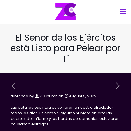
El Señor de los Ejércitos
está Listo para Pelear por
Tí
Published by
Z-Church
on
August 5, 2022
Las batallas espirituales se libran a nuestro alrededor
todos los días. Es como si alguien hubiera abierto las
puertas del infierno y las hordas de demonios estuvieran
causando estragos.