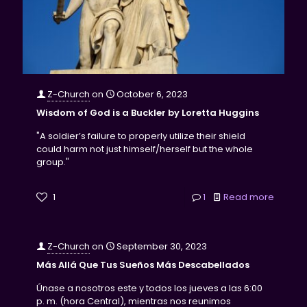
Z-Church
on
October 6, 2023
Wisdom of God is a Buckler by Loretta Huggins
"A soldier’s failure to properly utilize their shield
could harm not just himself/herself but the whole
group."
1
1
Read more
Z-Church
on
September 30, 2023
Más Allá Que Tus Sueños Más Descabellados
Únase a nosotros este y todos los jueves a las 6:00
p. m. (hora Central), mientras nos reunimos