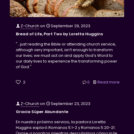
Z-Church
on
September 29, 2023
Bread of Life, Part Two by Loretta Huggins
"...just reading the Bible or attending church service,
although very important, isn’t enough to transform
our lives; we must act on and apply God’s Word to
our daily lives to experience the transforming power
of God."
2
0
Read more
Z-Church
on
September 23, 2023
Gracia Súper Abundante
En nuestro próximo servicio, la pastora Loretta
Huggins exploró Romanos 5:1-2 y Romanos 5:20-21.
Únase a nosotros mientras descubrimos cómo la fe