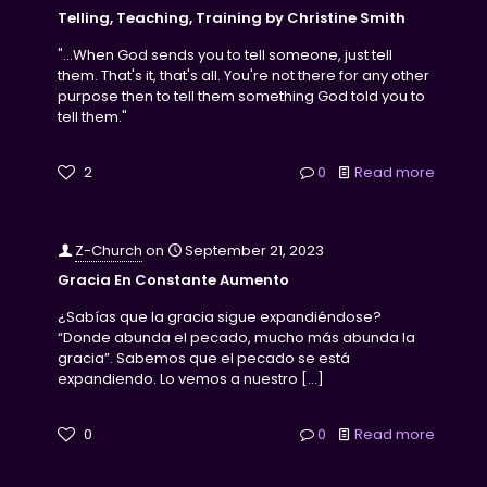
Telling, Teaching, Training by Christine Smith
"...When God sends you to tell someone, just tell
them. That's it, that's all. You're not there for any other
purpose then to tell them something God told you to
tell them."
2
0
Read more
Z-Church
on
September 21, 2023
Gracia En Constante Aumento
¿Sabías que la gracia sigue expandiéndose?
“Donde abunda el pecado, mucho más abunda la
gracia”. Sabemos que el pecado se está
expandiendo. Lo vemos a nuestro
[…]
0
0
Read more