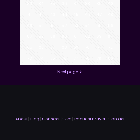
33
34
35
36
37
38
39
40
41
42
43
44
45
46
47
48
49
50
51
52
53
54
55
56
57
58
59
60
61
62
63
64
65
66
67
68
69
70
71
72
73
74
75
76
77
78
79
80
Next page
About
|
Blog
|
Connect
|
Give
|
Request Prayer
|
Contact