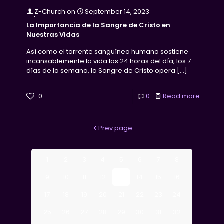
Z-Church
on
September 14, 2023
La Importancia de la Sangre de Cristo en
Nuestras Vidas
Así como el torrente sanguíneo humano sostiene
incansablemente la vida las 24 horas del día, los 7
días de la semana, la Sangre de Cristo opera
[…]
0
0
Read more
Prev page
1
2
3
4
5
6
7
8
9
10
11
12
13
14
15
16
17
18
19
20
21
22
23
24
25
26
27
28
29
30
31
32